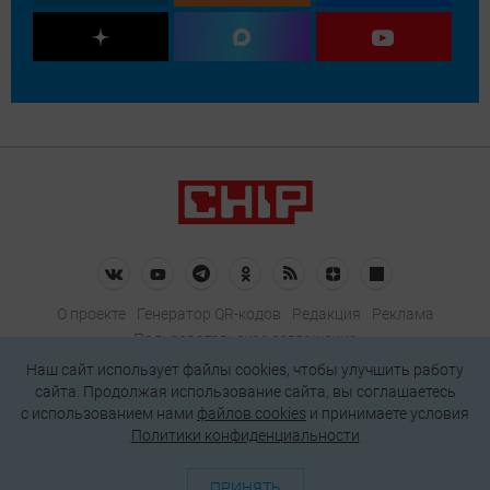
О проекте
Генератор QR-кодов
Редакция
Реклама
Пользовательское соглашение
Политика конфиденциальности
Наш сайт использует файлы cookies, чтобы улучшить работу
сайта. Продолжая использование сайта, вы соглашаетесь
Подписаться на рассылку
c использованием нами
файлов cookies
и принимаете условия
Политики конфиденциальности
© 2026 АО «БКМ», ОГРН 1027739494584, ИНН 7705056238
127018, Москва, ул. Полковая, д. 3, стр. 4, помещение I, комн. 23
ПРИНЯТЬ