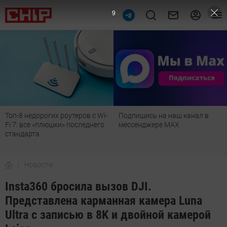
8
оутеров с Wi-
Подпишись на наш канал в
Рейтинг телевизо
» последнего
мессенджере МАХ
лучшие модели дл
детской, дачи и к
Новости
Insta360 бросила вызов DJI.
Представлена карманная камера Luna
Ultra с записью в 8K и двойной камерой