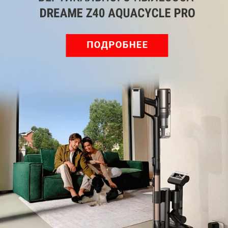
Telegram
Одноклассники
ВКонтакте
Дзен
Max
YouTube
Комментарии
Написать
Мы знаем, вам есть что сказать!
Войдите
Зарегистрируйтесь
или
, чтобы
оставить комментарий
Рекомендуем