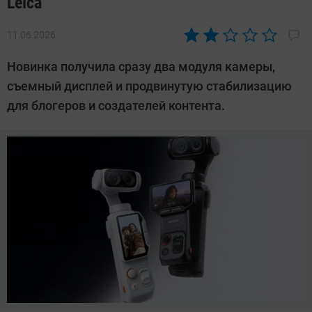
Leica
11.06.2026
Автор:
Азиза
Новинка получила сразу два модуля камеры,
Довлатова
съемный дисплей и продвинутую стабилизацию
для блогеров и создателей контента.