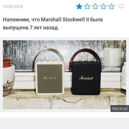
10.06.2026
Автор:
Сергей
Напомним, что Marshall Stockwell II была
Калашников
выпущена 7 лет назад.
Marshall