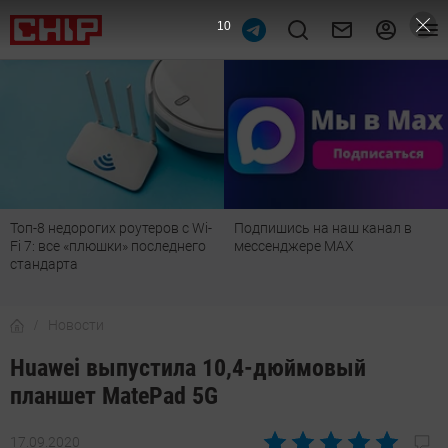
8
п-8 недорогих роутеров с Wi-
Подпишись на наш канал в
Ре
 7: все «плюшки» последнего
мессенджере МАХ
лу
андарта
де
Новости
Huawei выпустила 10,4-дюймовый
планшет MatePad 5G
17.09.2020