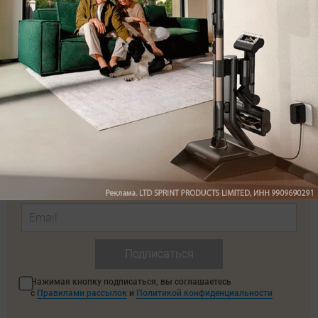
Автор
Андрей Киреев
Была ли статья интересна?
Поделиться
Подпишитесь на рассылку
с самыми популярными статьями
Подписаться
Нажимая кнопку подписаться, вы соглашаетесь
с
Правилами рассылок
и
Политикой конфиденциальности