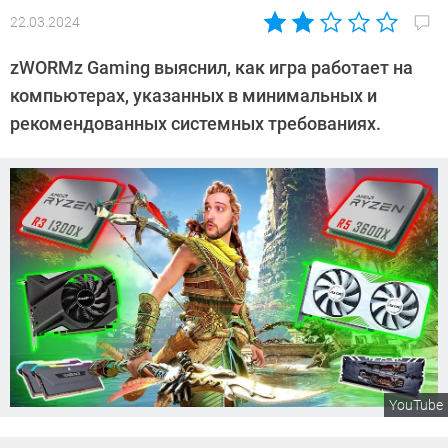
22.03.2024
Автор:
Сергей
zWORMz Gaming выяснил, как игра работает на
Калашников
компьютерах, указанных в минимальных и
рекомендованных системных требованиях.
YouTube