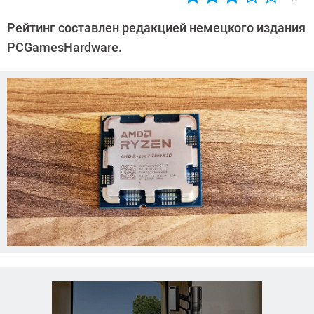
Автор:
Сергей
Рейтинг составлен редакцией немецкого издания
Калашников
PCGamesHardware.