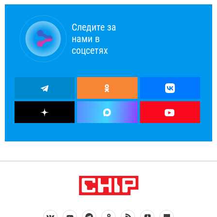
Следите за
нами в
соцсетях