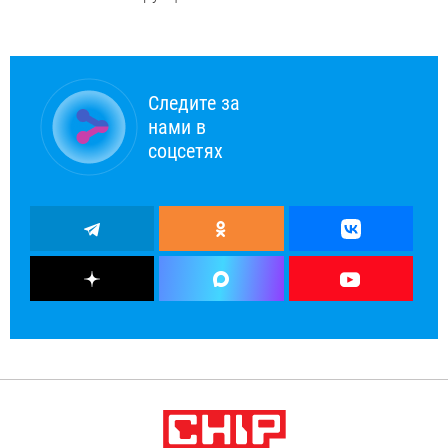
Следите за
нами в
соцсетях