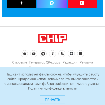
О проекте
Генератор QR-кодов
Редакция
Реклама
Пользовательское соглашение
Политика конфиденциальности
Наш сайт использует файлы cookies, чтобы улучшить работу
сайта. Продолжая использование сайта, вы соглашаетесь
Подписаться на рассылку
c использованием нами
файлов cookies
и принимаете условия
Политики конфиденциальности
© 2026 АО «БКМ», ОГРН 1027739494584, ИНН 7705056238
127018, Москва, ул. Полковая, д. 3, стр. 4, помещение I, комн. 23
ПРИНЯТЬ