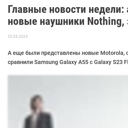
Главные новости недели: 
новые наушники Nothing, 
20.04.2024
Автор:
Сергей
Калашников
А еще были представлены новые Motorola, се
сравнили Samsung Galaxy A55 с Galaxy S23 F