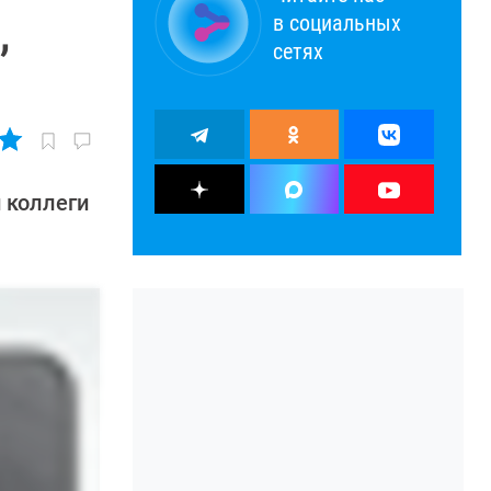
в социальных
,
сетях
и коллеги