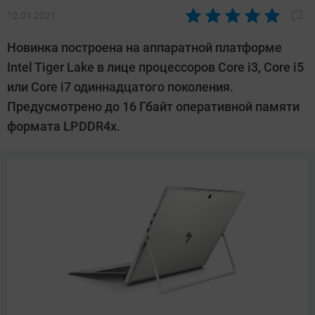
12.01.2021
Автор:
Павел
Новинка построена на аппаратной платформе
Кошик
Intel Tiger Lake в лице процессоров Core i3, Core i5
или Core i7 одиннадцатого поколения.
Предусмотрено до 16 Гбайт оперативной памяти
формата LPDDR4x.