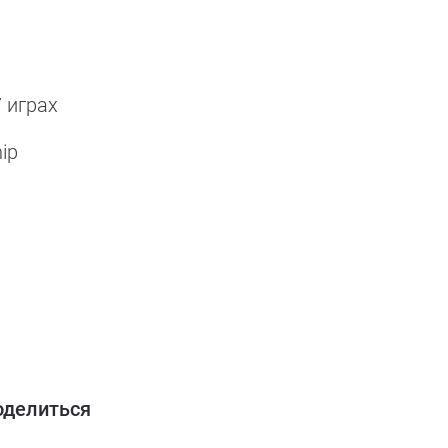
 играх
ip
оделиться