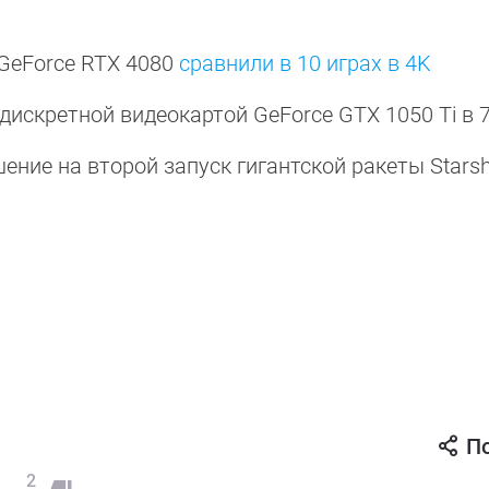
 GeForce RTX 4080
сравнили в 10 играх в 4K
дискретной видеокартой GeForce GTX 1050 Ti в 7
ение на второй запуск гигантской ракеты Starsh
П
2