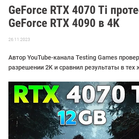
GeForce RTX 4070 Ti проте
GeForce RTX 4090 в 4K
26.11.2023
Автор:
Сергей
Калашников
Автор YouTube-канала Testing Games провер
разрешении 2K и сравнил результаты в тех ж