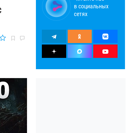
в социальных
с
сетях