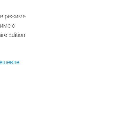
 в режиме
жиме с
re Edition
дешевле