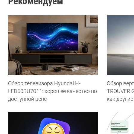
Рекомендуем
Обзор телевизора Hyundai H-
Обзор вер
LED50BU7011: хорошее качество по
TROUVER G7
доступной цене
как другие