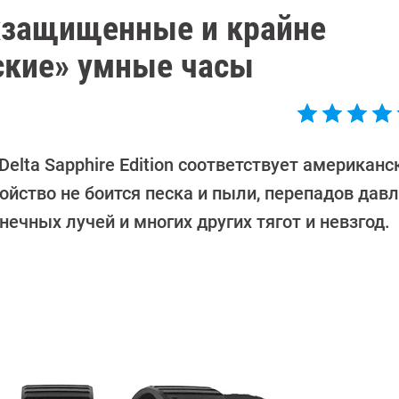
хзащищенные и крайне
ские» умные часы
elta Sapphire Edition соответствует американ
йство не боится песка и пыли, перепадов давл
нечных лучей и многих других тягот и невзгод.