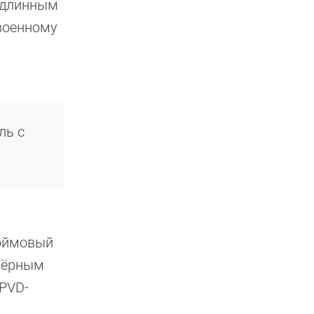
с длинным
 военному
ль с
дюймовый
 чёрным
PVD-