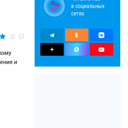
в социальных
сетях
скому
ения и