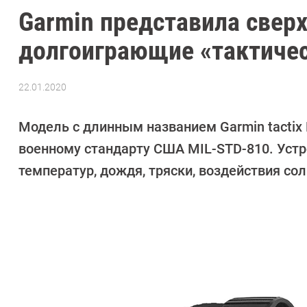
Garmin представила свер
долгоиграющие «тактиче
22.01.2020
Автор:
Павел
Кошик
Модель с длинным названием Garmin tactix D
военному стандарту США MIL-STD-810. Устро
температур, дождя, тряски, воздействия сол