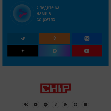
Следите за
нами в
соцсетях