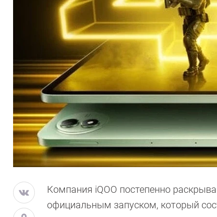
Компания iQOO постепенно раскрывае
официальным запуском, который сост