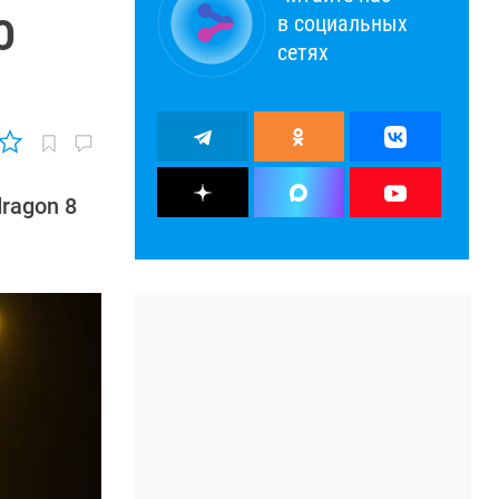
в социальных
O
сетях
ragon 8