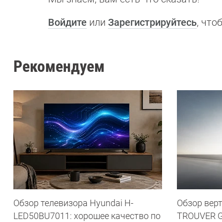
Войдите
или
Зарегистрируйтесь
, чт
Рекомендуем
Обзор телевизора Hyundai H-
Обзор вер
LED50BU7011: хорошее качество по
TROUVER G7