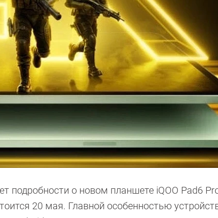
т подробности о новом планшете iQOO Pad6 Pr
оится 20 мая. Главной особенностью устройст