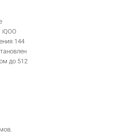
е
. iQOO
ения 144
становлен
мом до 512
мов.