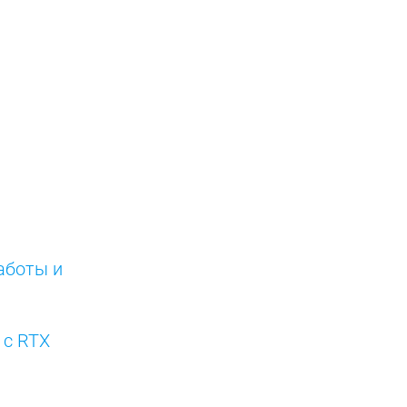
аботы и
 с RTX