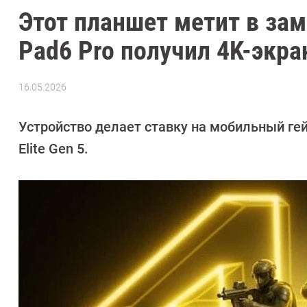
Этот планшет метит в зам
Pad6 Pro получил 4K-экра
16.05.2026
Автор:
Азиза
Довлатова
Устройство делает ставку на мобильный гейм
Elite Gen 5.