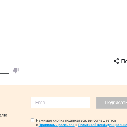
П
Подписат
делю
Нажимая кнопку подписаться, вы соглашаетесь
с
Правилами рассылок
и
Политикой конфиденциально