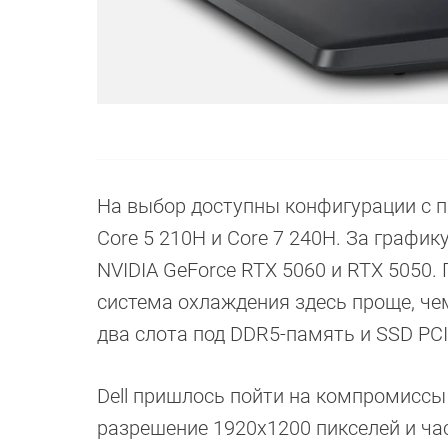
На выбор доступны конфигурации с пр
Core 5 210H и Core 7 240H. За графи
NVIDIA GeForce RTX 5060 и RTX 5050.
система охлаждения здесь проще, чем
два слота под DDR5-память и SSD PCI
Dell пришлось пойти на компромиссы
разрешение 1920х1200 пикселей и час