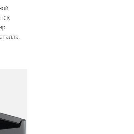
ной
 как
ир
еталла,