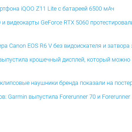
тфона iQOO Z11 Lite с батареей 6500 мАч
0 и видеокарты GeForce RTX 5060 протестировали
а Canon EOS R6 V без видоискателя и затвора 
o выпустила крошечный дисплей, который можно
е клипсовые наушники бренда показали на посте
: Garmin выпустила Forerunner 70 и Forerunner