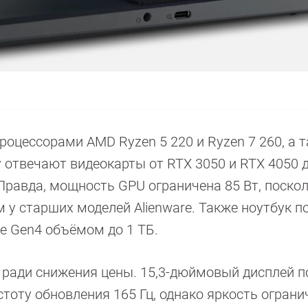
оцессорами AMD Ryzen 5 220 и Ryzen 7 260, а та
ку отвечают видеокарты от RTX 3050 и RTX 4050 
 Правда, мощность GPU ограничена 85 Вт, поско
 у старших моделей Alienware. Также ноутбук п
e Gen4 объёмом до 1 ТБ.
 ради снижения цены. 15,3-дюймовый дисплей п
тоту обновления 165 Гц, однако яркость ограни