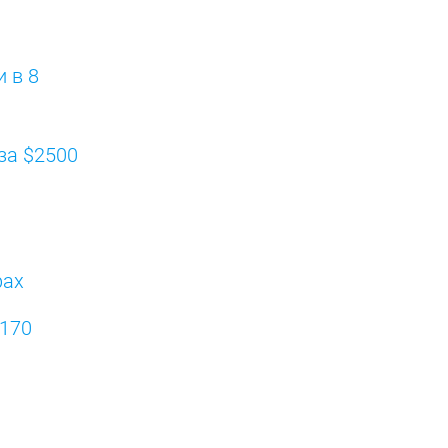
 в 8
за $2500
рах
 170