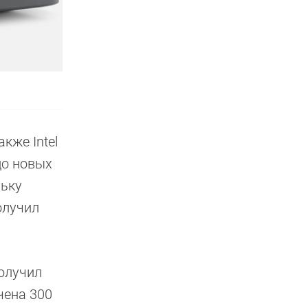
кже Intel
до новых
льку
олучил
олучил
чена 300