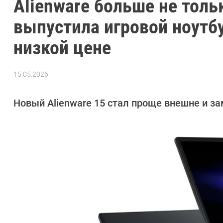
Alienware больше не толь
выпустила игровой ноутб
низкой цене
15.05.2026
Автор:
Азиза
Довлатова
Новый Alienware 15 стал проще внешне и з