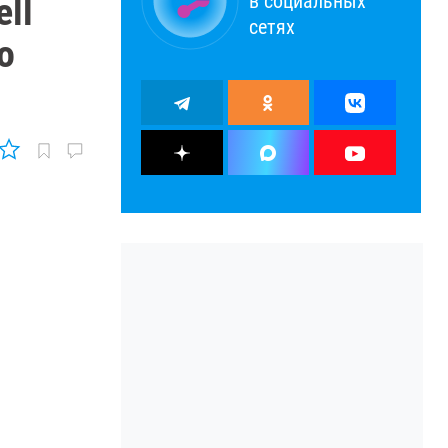
в социальных
ll
сетях
о