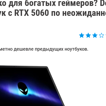
ко для богатых геймеров? De
ук с RTX 5060 по неожиданн
аметно дешевле предыдущих ноутбуков.