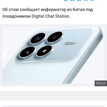
Автор:
Сергей
Об этом сообщает информатор из Китая под
Калашников
псевдонимом Digital Chat Station.
REDMI