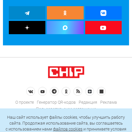
О проекте
Генератор QR-кодов
Редакция
Реклама
Пользовательское соглашение
Политика конфиденциальности
Наш сайт использует файлы cookies, чтобы улучшить работу
сайта. Продолжая использование сайта, вы соглашаетесь
Подписаться на рассылку
c использованием нами
файлов cookies
и принимаете условия