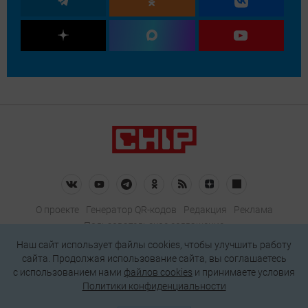
О проекте
Генератор QR-кодов
Редакция
Реклама
Пользовательское соглашение
Политика конфиденциальности
Наш сайт использует файлы cookies, чтобы улучшить работу
сайта. Продолжая использование сайта, вы соглашаетесь
Подписаться на рассылку
c использованием нами
файлов cookies
и принимаете условия
Политики конфиденциальности
© 2026 АО «БКМ», ОГРН 1027739494584, ИНН 7705056238