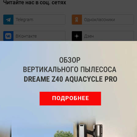
Читайте нас в соц. сетях
Telegram
Одноклассники
ВКонтакте
Дзен
Max
YouTube
Комментарии
Написать
Мы знаем, вам есть что сказать!
Войдите
Зарегистрируйтесь
или
, чтобы
оставить комментарий