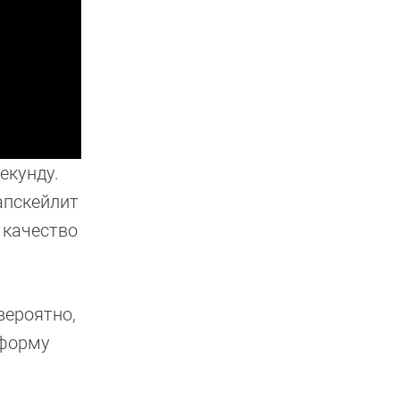
екунду.
апскейлит
 качество
вероятно,
тформу