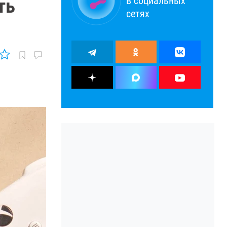
в социальных
ть
сетях