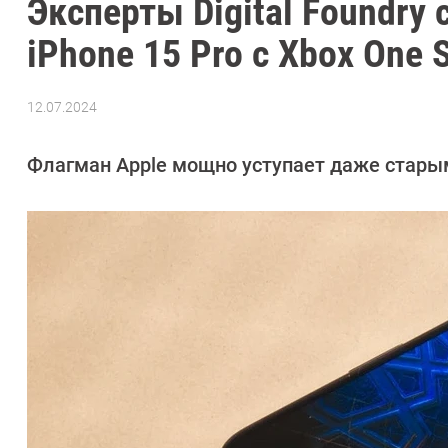
Эксперты Digital Foundry
iPhone 15 Pro с Xbox One S
12.07.2024
Автор:
Азиза
Довлатова
Флагман Apple мощно уступает даже стары