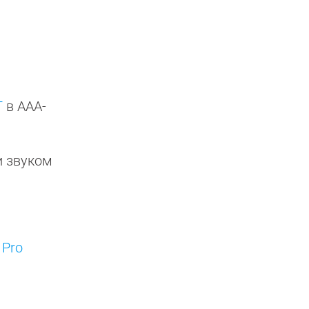
T
в ААА-
и звуком
 Pro