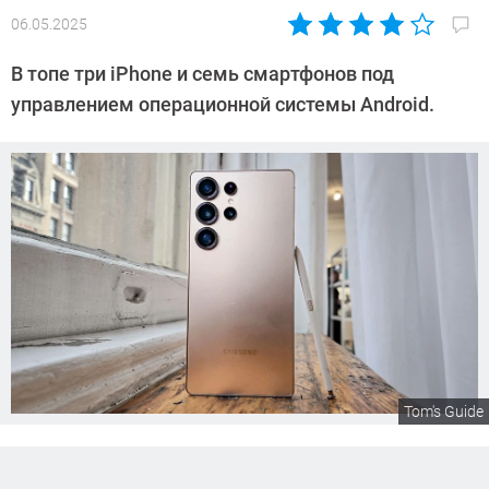
06.05.2025
Автор:
Сергей
В топе три iPhone и семь смартфонов под
Калашников
управлением операционной системы Android.
Tom's Guide