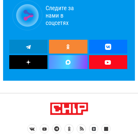
Следите за
нами в
соцсетях