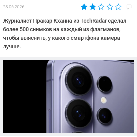
23.06.2026
Автор:
Сергей
Журналист Пракар Кханна из TechRadar сделал
Калашников
более 500 снимков на каждый из флагманов,
чтобы выяснить, у какого смартфона камера
лучше.