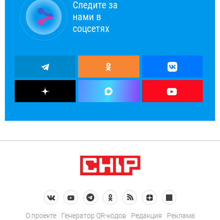
Следите за
нами в
соцсетях
О проекте
Генератор QR-кодов
Редакция
Реклама