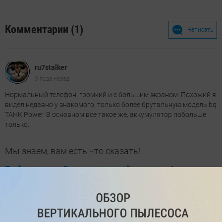
Комментарии (1)
Написать
ru7stalker
3 года назад
Нормальный телефон, громкий и с большим экраном. Похожий я
видел недавно у знакомого, только более брутальную модель bq
ТАНК Power. В основном все такое же, аккумулятор побольше
только.
Мы знаем, вам есть что сказать!
Войдите
Зарегистрируйтесь
или
, чтобы
оставить комментарий
Рекомендуем