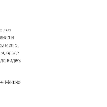
ков и
ения и
ов меню,
ы, вроде
ля видео.
me. Можно