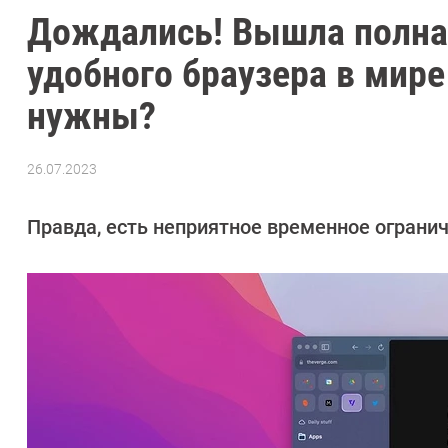
Дождались! Вышла полная
удобного браузера в мире
нужны?
26.07.2023
Автор:
Сергей
Калашников
Правда, есть неприятное временное огранич