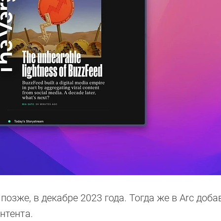
озже, в декабре 2023 года. Тогда же в Arc доба
онтента.