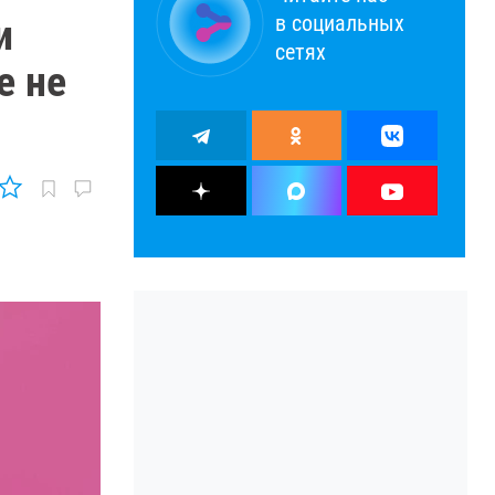
в социальных
и
сетях
е не