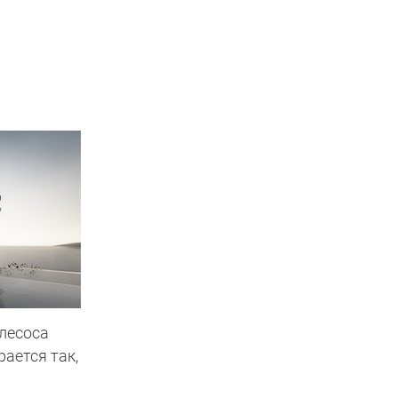
лесоса
рается так,