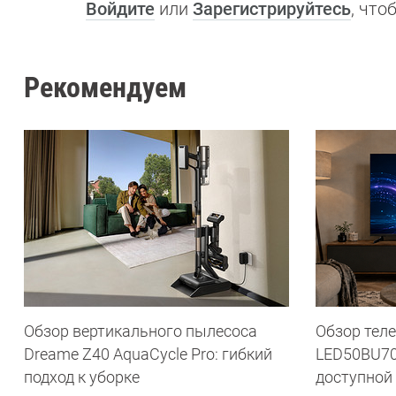
Войдите
или
Зарегистрируйтесь
, чт
Рекомендуем
Обзор вертикального пылесоса
Обзор теле
Dreame Z40 AquaCycle Pro: гибкий
LED50BU70
подход к уборке
доступной