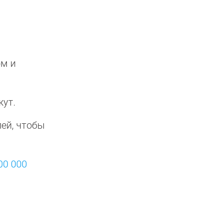
м и
жут.
ей, чтобы
00 000