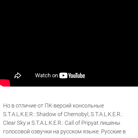
Но в отличие от ПК-версий консольные
S.T.A.L.K.E.R.: Shadow of Chernobyl, S.T.A.L.K.E.R.:
Clear Sky и S.T.A.L.K.E.R.: Call of Pripyat лишены
голосовой озвучки на русском языке. Русские в