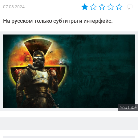
07.03.2024
Автор:
Сергей
На русском только субтитры и интерфейс.
Калашников
YouTube