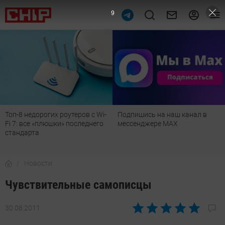
8
в с Wi-
Подпишись на наш канал в
Рейтинг телевизоров 20
еднего
мессенджере МАХ
лучшие модели для гос
детской, дачи и кухни
Новости
Чувствительные самописцы
30.08.2011
Автор:
CHIP