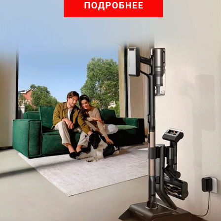
Войдите
Зарегистрируйтесь
или
, чтобы
оставить комментарий
Рекомендуем
Обзор вертикального пылесоса Dreame Z40 AquaCycle