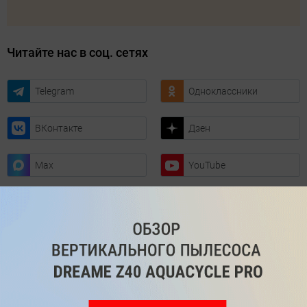
Читайте нас в соц. сетях
Telegram
Одноклассники
ВКонтакте
Дзен
Max
YouTube
Комментарии
Написать
Мы знаем, вам есть что сказать!