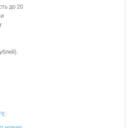
ть до 20
 и
т
ублей).
4
FE
ит новую