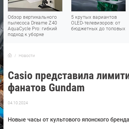
Обзор вертикального
5 крутых вариантов
пылесоса Dreame Z40
OLED-телевизоров: от
AquaCycle Pro: гибкий
бюджетных до топовых
подход к уборке
Новости
Casio представила лими
фанатов Gundam
04.10.2024
Автор:
Азиза
Довлатова
Новые часы от культового японского бренда