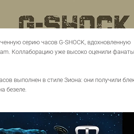
иченную серию часов G-SHOCK, вдохновленную
dam. Коллаборацию уже высоко оценили фанат
асов выполнен в стиле Зиона: они получили бле
а безеле.