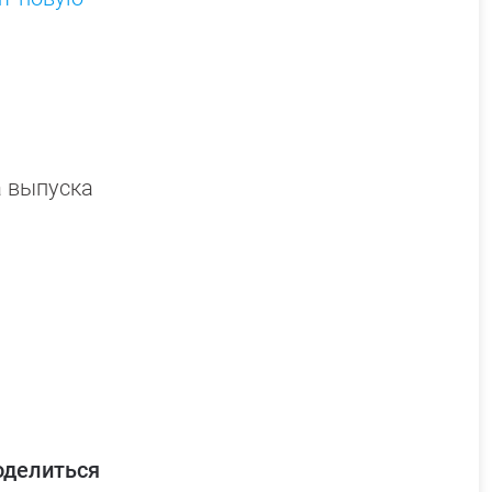
а выпуска
оделиться