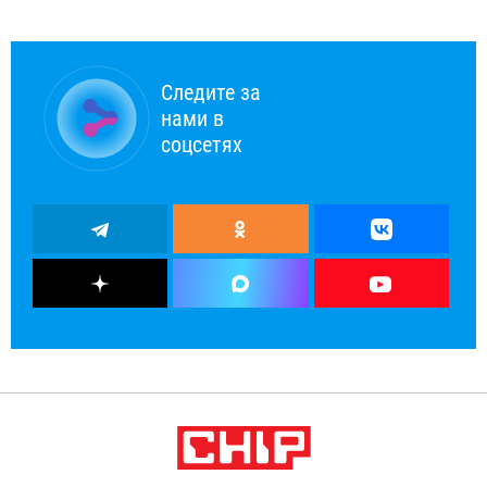
Следите за
нами в
соцсетях