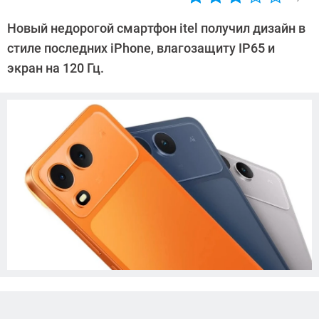
Автор:
Азиза
Новый недорогой смартфон itel получил дизайн в
Довлатова
стиле последних iPhone, влагозащиту IP65 и
экран на 120 Гц.