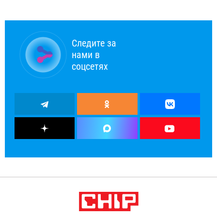
Следите за
нами в
соцсетях