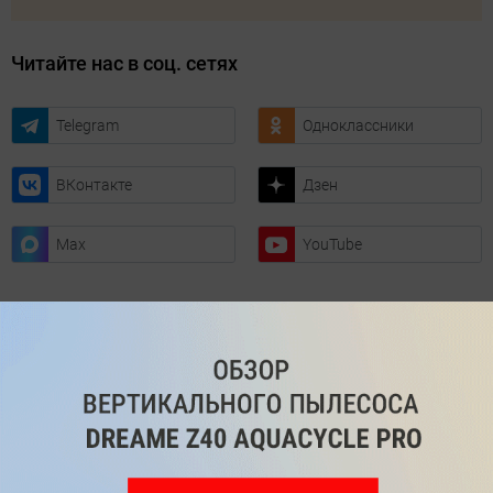
Читайте нас в соц. сетях
Telegram
Одноклассники
ВКонтакте
Дзен
Max
YouTube
Комментарии
Написать
Мы знаем, вам есть что сказать!
Войдите
Зарегистрируйтесь
или
, чтобы