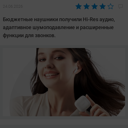
24.06.2026
Автор:
Азиза
Бюджетные наушники получили Hi-Res аудио,
Довлатова
адаптивное шумоподавление и расширенные
функции для звонков.