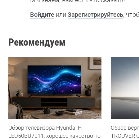
Мы знаем, вам есть что сказать!
Войдите
или
Зарегистрируйтесь
, чт
Рекомендуем
Обзор телевизора Hyundai H-
Обзор вер
LED50BU7011: хорошее качество по
TROUVER G7