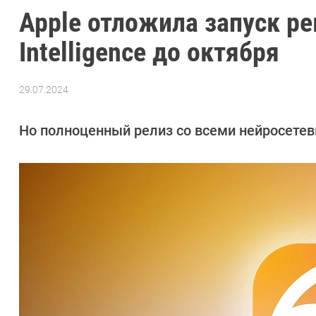
Apple отложила запуск р
Intelligence до октября
29.07.2024
Автор:
Азиза
Довлатова
Но полноценный релиз со всеми нейросетев