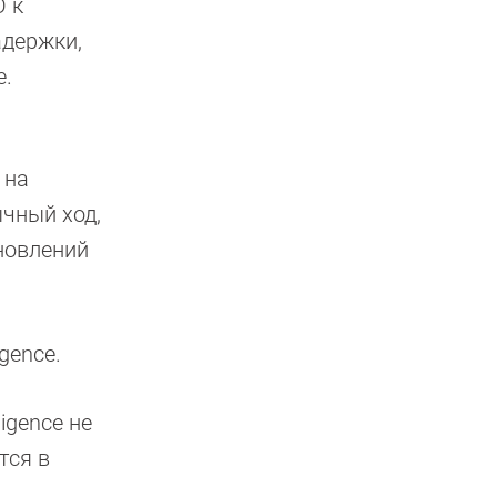
О к
адержки,
e.
 на
ычный ход,
новлений
gence.
ligence не
тся в