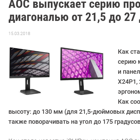
AOC выпускает серию пр
диагональю от 21,5 до 2
15.03.2018
Автор:
Елена
Сандицкая
Как ста
серию 
и панел
X24P1,
эргоно
Как со
высоту: до 130 мм (для 21,5-дюймовых дисп
также поворачивать на угол до 175 градусов