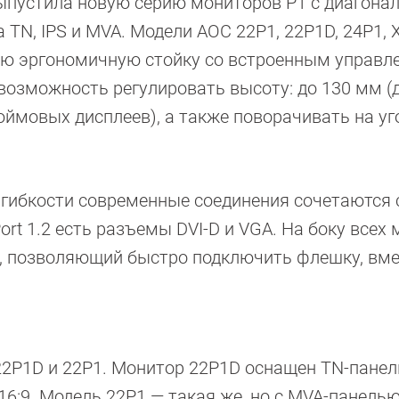
 выпустила новую серию мониторов P1 с диагона
 TN, IPS и MVA. Модели AOC 22P1, 22P1D, 24P1, 
ую эргономичную стойку со встроенным управл
возможность регулировать высоту: до 130 мм (д
ймовых дисплеев), а также поворачивать на уг
 гибкости современные соединения сочетаются 
rt 1.2 есть разъемы DVI-D и VGA. На боку всех 
0, позволяющий быстро подключить флешку, вме
2P1D и 22P1. Монитор 22P1D оснащен TN-панел
6:9. Модель 22P1 — такая же, но с MVA-панелью