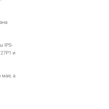
рана
ы IPS-
 27P1 и
 мае, а