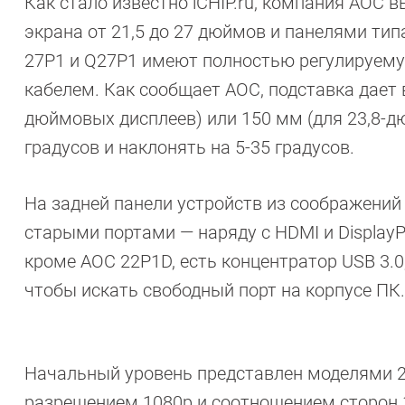
Как стало известно iCHIP.ru, компания AOC
экрана от 21,5 до 27 дюймов и панелями типа
27P1 и Q27P1 имеют полностью регулируем
кабелем. Как сообщает AOC, подставка дает 
дюймовых дисплеев) или 150 мм (для 23,8-дю
градусов и наклонять на 5-35 градусов.
На задней панели устройств из соображений
старыми портами — наряду с HDMI и DisplayPo
кроме AOC 22P1D, есть концентратор USB 3.
чтобы искать свободный порт на корпусе ПК.
Начальный уровень представлен моделями 2
разрешением 1080p и соотношением сторон 1