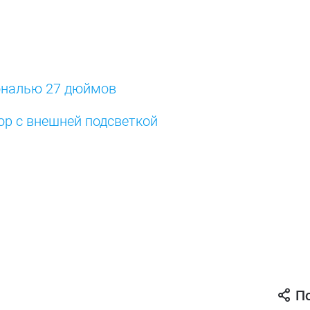
гональю 27 дюймов
р с внешней подсветкой
П