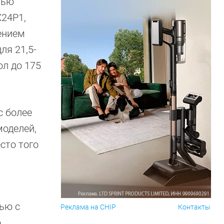
лью
X24P1,
ением
ля 21,5-
ол до 175
с более
моделей,
сто того
ью с
Реклама на CHIP
Контакты
.