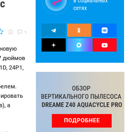
в социальных
с
сетях
1
 новую
27 дюймов
1D, 24P1,
белем.
лировать
), а