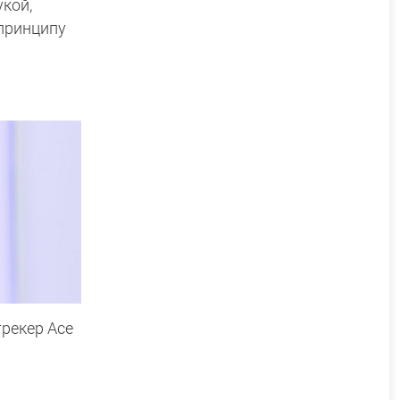
кой,
принципу
трекер Ace