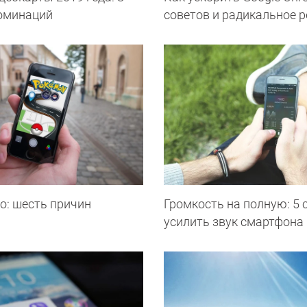
оминаций
советов и радикальное 
o: шесть причин
Громкость на полную: 5 
усилить звук смартфона