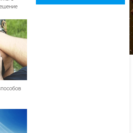
решение
способов