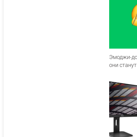
Эмоджи-до
они стану