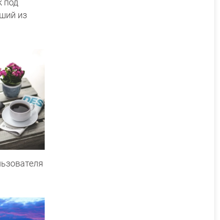
 под
ший из
льзователя