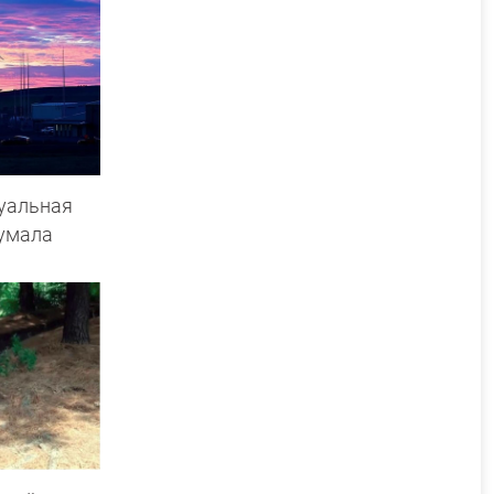
уальная
думала