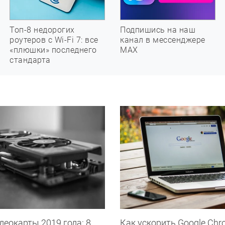
Топ-8 недорогих
Подпишись на наш
роутеров с Wi-Fi 7: все
канал в мессенджере
«плюшки» последнего
МАХ
стандарта
еокарты 2019 года: 8
Как ускорить Google Chr