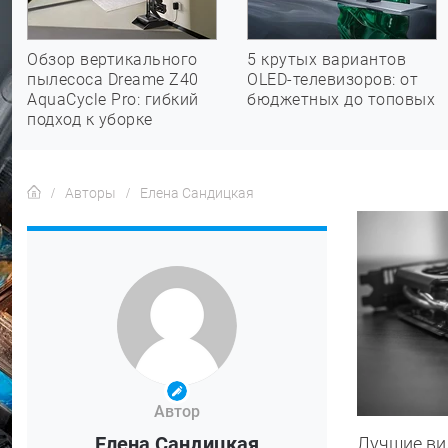
Обзор вертикального
5 крутых вариантов
пылесоса Dreame Z40
OLED-телевизоров: от
AquaCycle Pro: гибкий
бюджетных до топовых
подход к уборке
Авторы
Елена Сандицкая
Автор
Елена Сандицкая
Лучшие вид