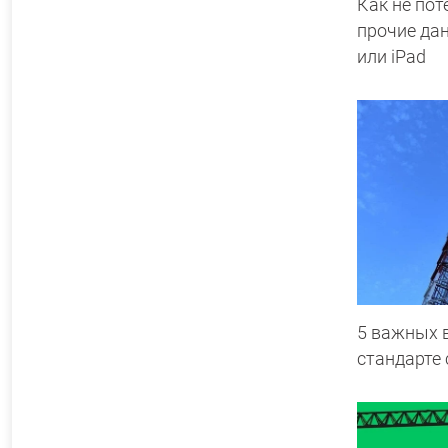
Как не пот
прочие да
или iPad
5 важных 
стандарте 