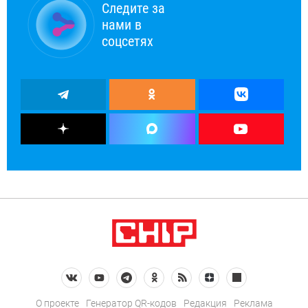
Следите за
нами в
соцсетях
О проекте
Генератор QR-кодов
Редакция
Реклама