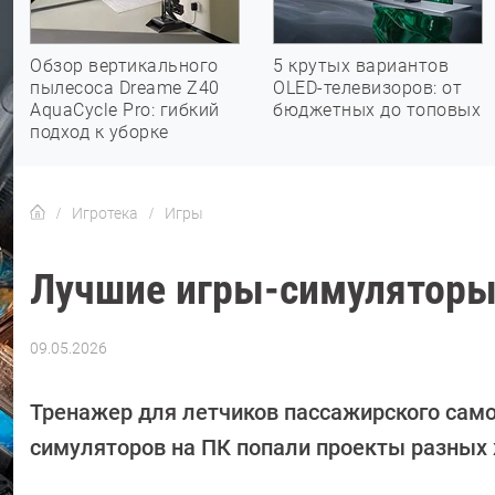
Обзор вертикального
5 крутых вариантов
пылесоса Dreame Z40
OLED-телевизоров: от
AquaCycle Pro: гибкий
бюджетных до топовых
подход к уборке
Игротека
Игры
Лучшие игры-симуляторы 
09.05.2026
Автор:
Валентин
Забубенин
Тренажер для летчиков пассажирского само
симуляторов на ПК попали проекты разных 