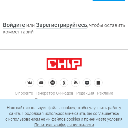
Войдите
Зарегистрируйтесь
или
, чтобы оставить
комментарий
О проекте
Генератор QR-кодов
Редакция
Реклама
Пользовательское соглашение
Политика конфиденциальности
Наш сайт использует файлы cookies, чтобы улучшить работу
сайта. Продолжая использование сайта, вы соглашаетесь
Подписаться на рассылку
c использованием нами
файлов cookies
и принимаете условия
Политики конфиденциальности