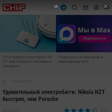
9
Топ-8 недорогих роутеров с Wi-
Подпишись на наш канал в
Fi 7: все «плюшки» последнего
мессенджере МАХ
стандарта
Технологии
Удивительный электробагги: Nikola NZT
быстрее, чем Porsche
22.07.2018
1