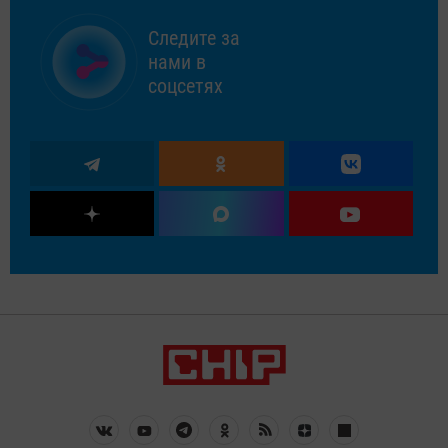
Следите за
нами в
соцсетях