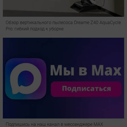
Обзор вертикального пылесоса Dreame Z40 AquaCycle
Pro: гибкий подход к уборке
Подпишись на наш канал в мессенджере МАХ