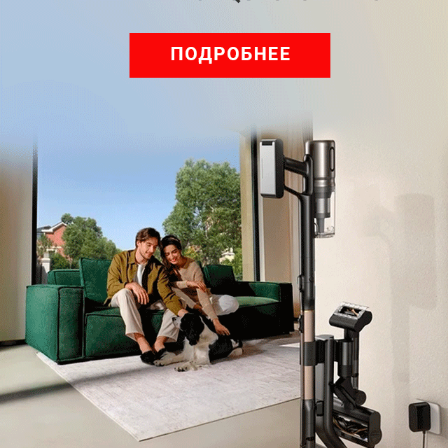
Подписаться
Нажимая кнопку подписаться, вы соглашаетесь
с
Правилами рассылок
и
Политикой конфиденциальности
Читайте нас в соц. сетях
Telegram
Одноклассники
ВКонтакте
Дзен
Max
YouTube
Комментарии
Написать