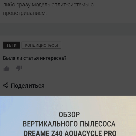
либо сразу модель сплит-системы с
проветриванием.
кондиционеры
ТЕГИ
Была ли статья интересна?
Поделиться
Подпишитесь на рассылку
с самыми популярными статьями