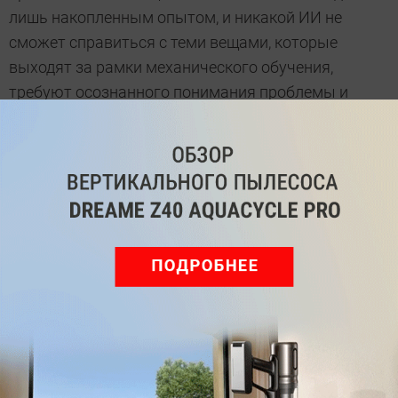
лишь накопленным опытом, и никакой ИИ не
сможет справиться с теми вещами, которые
выходят за рамки механического обучения,
требуют осознанного понимания проблемы и
взгляда в будущее. ИИ может сгенерировать
песню, но ее смысл не повлияет на сознание
человека
. Пока такие разработки — только
развлечение и попытки научить ИИ чему-то
забавному.
После захватывающих фильмов про Скайнет и
восстание машин простым обывателям будет
сложно доверять ИИ. Но после продуманной
стандартизации мы сможем использовать
роботизированные системы так же легко, как
обычную бытовую технику.