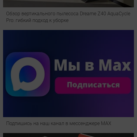
Обзор вертикального пылесоса Dreame Z40 AquaCycle
Pro: гибкий подход к уборке
Подпишись на наш канал в мессенджере МАХ