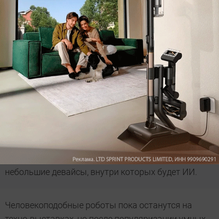
Не все осознают, что мы каждый день
взаимодействуем с ИИ. Например, используя
популярные поисковики в интернете.
Другое дело
— появление в наших домах сложных
роботизированных систем на основе ИИ. Это
длительный и дорогостоящий процесс, который,
тем не менее, уже начался. Например, голосовые
помощники — они хоть и не массово, но активно
внедряются в повседневную жизнь.
Уже скоро наши дома изменятся — появятся
небольшие девайсы, внутри которых будет ИИ.
Человекоподобные роботы пока останутся на
техно-выставках, но после популяризации умных