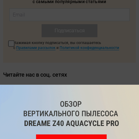
с самыми популярными статьями
Подписаться
Нажимая кнопку подписаться, вы соглашаетесь
с
Правилами рассылок
и
Политикой конфиденциальности
Читайте нас в соц. сетях
Telegram
Одноклассники
ВКонтакте
Дзен
Max
YouTube