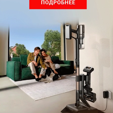
Комментарии
Написать
Мы знаем, вам есть что сказать!
Войдите
Зарегистрируйтесь
или
, чтобы
оставить комментарий
Рекомендуем