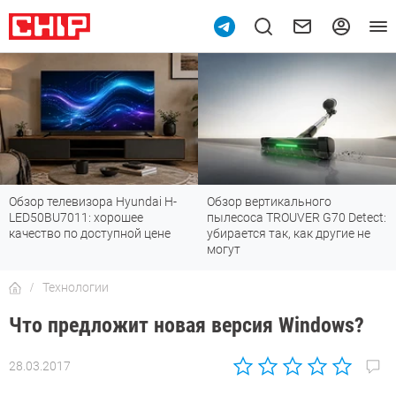
Обзор вертикального
Топ-8 недорогих роутеров с Wi-
пылесоса TROUVER G70 Detect:
Fi 7: все «плюшки» последнего
убирается так, как другие не
стандарта
могут
Технологии
Что предложит новая версия Windows?
28.03.2017
Автор:
Петр