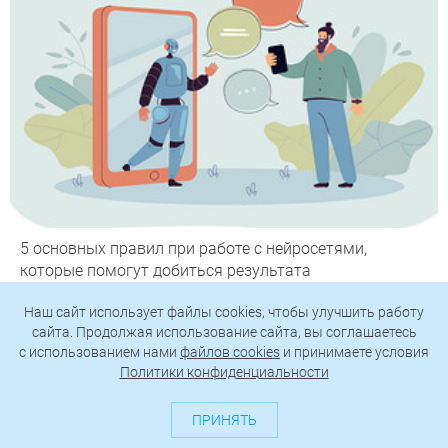
5 основных правил при работе с нейросетями,
которые помогут добиться результата
Наш сайт использует файлы cookies, чтобы улучшить работу
сайта. Продолжая использование сайта, вы соглашаетесь
c использованием нами
файлов cookies
и принимаете условия
Как установить бризер в квартире: пошаговая
Политики конфиденциальности
инструкция и советы по выбору места
ПРИНЯТЬ