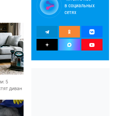
в социальных
сетях
и: 5
стят диван