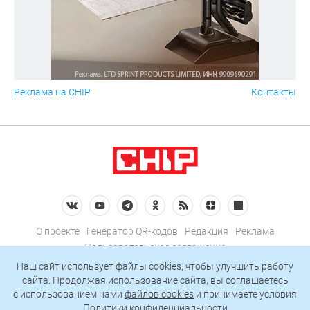
Реклама на CHIP
Контакты
О проекте
Генератор QR-кодов
Редакция
Реклама
Пользовательское соглашение
Политика конфиденциальности
Наш сайт использует файлы cookies, чтобы улучшить работу
сайта. Продолжая использование сайта, вы соглашаетесь
Подписаться на рассылку
c использованием нами
файлов cookies
и принимаете условия
Политики конфиденциальности