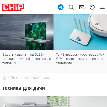
-
Топ-8 недорогих роутеров с Wi-
Подпишись на наш канал
ых до
Fi 7: все «плюшки» последнего
мессенджере МАХ
стандарта
Теги
техника для дачи
техника для дачи