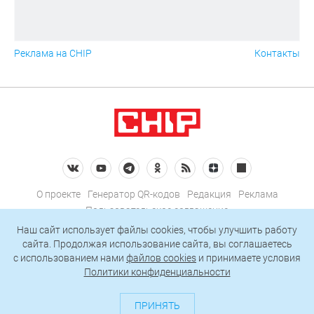
Реклама на CHIP
Контакты
О проекте
Генератор QR-кодов
Редакция
Реклама
Пользовательское соглашение
Политика конфиденциальности
Наш сайт использует файлы cookies, чтобы улучшить работу
сайта. Продолжая использование сайта, вы соглашаетесь
Подписаться на рассылку
c использованием нами
файлов cookies
и принимаете условия
Политики конфиденциальности
© 2026 АО «БКМ», ОГРН 1027739494584, ИНН 7705056238
127018, Москва, ул. Полковая, д. 3, стр. 4, помещение I, комн. 23
ПРИНЯТЬ