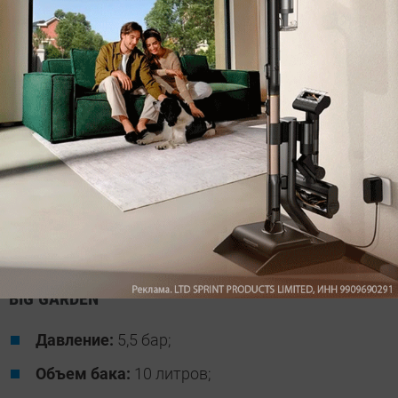
нужно вечером, когда на растения не попадают
прямые лучи.
В комплекте с опрыскивателем идут четыре
насадки — двойная коническая и секторная для
мелкокапельного распыления, регулируемая с
четырьмя отверстиями и коническая форсунка.
Расход жидкости в этой модели порядка 3 литров в
минуту — стандартный показатель для этого
класса устройств.
BIG GARDEN
Давление:
5,5 бар;
Объем бака:
10 литров;