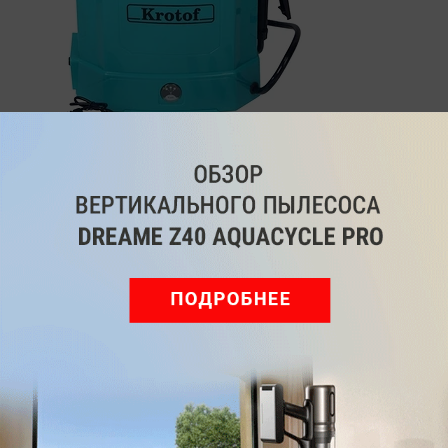
Недорогой, но качественный опрыскиватель на
аккумуляторе. Его хватит на полтора часа
непрерывной работы, а бак на 10 литров не будет
перегружать спину. С учетом длины штанги и
максимальной дальности распыления такая
модель подойдет не только для обработки
молодых плодовых деревьев, но и для возрастных.
Впрочем, этой штукой удобно даже поливать —
хоть огурцы, хоть малину. Только делать это