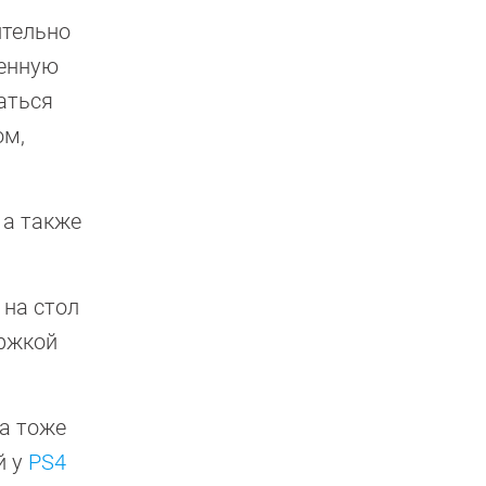
ительно
шенную
аться
ом,
 а также
 на стол
ержкой
а тоже
й у
PS4