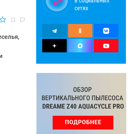
в социальных
сетях
еселья,
и