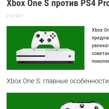
Xbox One S против PS4 Pr
27.07.2017
Автор:
Денис
Поповкин
Xbox On
предла
увлека
совета
поколе
Xbox One S: главные особенности