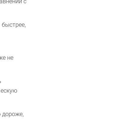
авнении с
 быстрее,
же не
ь
ческую
 дороже,