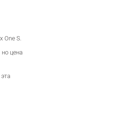
x One S.
 но цена
 эта