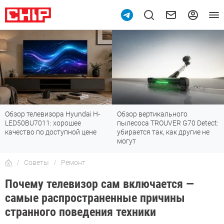
Обзор вертикального
Топ-8 недорогих роутеров с Wi-
пылесоса TROUVER G70 Detect:
Fi 7: все «плюшки» последнего
убирается так, как другие не
стандарта
могут
Советы
Ремонт
Почему телевизор сам включается —
самые распространенные причины
странного поведения техники