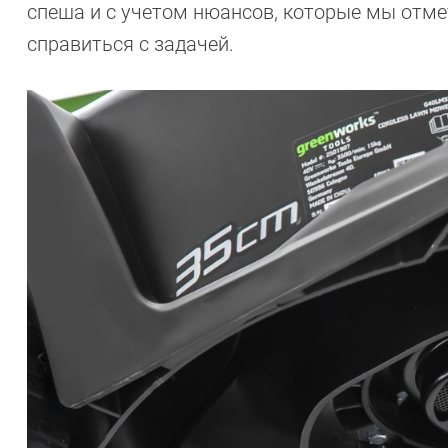
спеша и с учетом нюансов, которые мы отме
справиться с задачей.