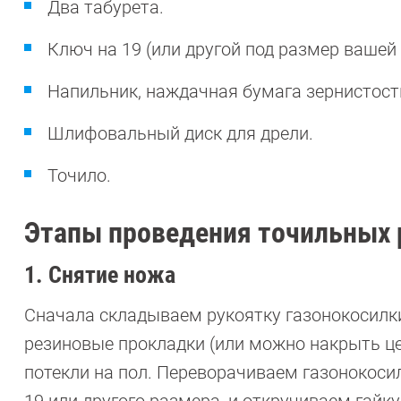
Два табурета.
Ключ на 19 (или другой под размер вашей 
Напильник, наждачная бумага зернистость
Шлифовальный диск для дрели.
Точило.
Этапы проведения точильных 
1. Снятие ножа
Сначала складываем рукоятку газонокосилки
резиновые прокладки (или можно накрыть це
потекли на пол. Переворачиваем газонокосил
19 или другого размера, и откручиваем гайку 