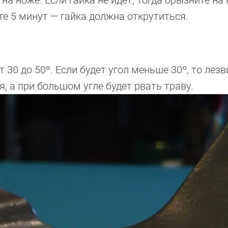
е 5 минут — гайка должна открутиться.
 30 до 50º. Если будет угол меньше 30º, то лезв
я, а при большом угле будет рвать траву.