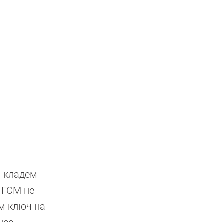
а кладем
 ГСМ не
ем ключ на
нее