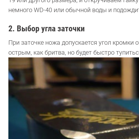
немного WD-40 или обычной воды и подождит
2. Выбор угла заточки
При заточке ножа допускается угол кромки от
острым, как бритва, но будет быстро тупитьс