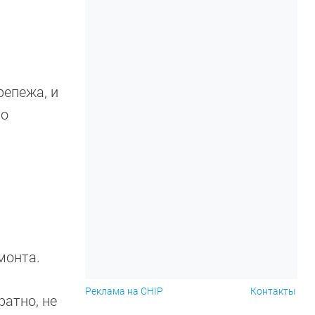
репежа, и
то
монта.
Реклама на CHIP
Контакты
ратно, не