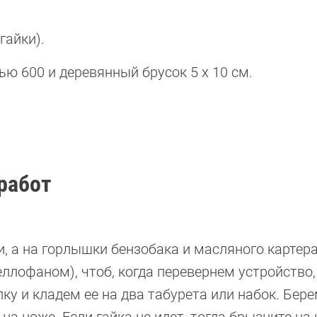
гайки).
ю 600 и деревянный брусок 5 х 10 см.
работ
, а на горлышки бензобака и масляного картер
ллофаном), чтоб, когда перевернем устройство,
ку и кладем ее на два табурета или набок. Бер
на ноже. Если гайка не идет, тогда брызните на 