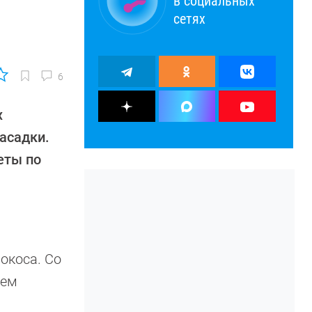
в социальных
сетях
6
х
асадки.
еты по
окоса. Со
чем