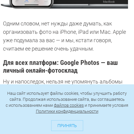
Одним словом, нет нужды даже думать, как
организовать фото на iPhone, iPad или Mac. Apple
уже подумала за вас — и мы, кстати говоря,
считаем ее решение очень удачным.
Для всех платформ: Google Photos — ваш
личный онлайн-фотосклад
Ну и напоследок, нельзя не упомянуть альбомы
Google Photos
— универсальное решение для всех
Наш сайт использует файлы cookies, чтобы улучшить работу
платформ. Это и веб-версия для персональных
сайта. Продолжая использование сайта, вы соглашаетесь
c использованием нами
файлов cookies
и принимаете условия
компьютеров, и приложения для Android и iOS.
Политики конфиденциальности
ПРИНЯТЬ