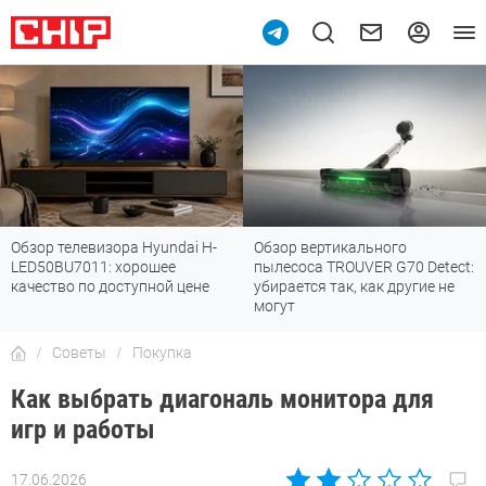
Обзор телевизора Hyundai H-
Обзор вертикального
LED50BU7011: хорошее
пылесоса TROUVER G70 Detect:
качество по доступной цене
убирается так, как другие не
могут
Советы
Покупка
Как выбрать диагональ монитора для
игр и работы
17.06.2026