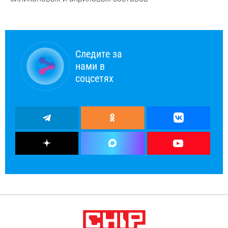
Следите за
нами в
соцсетях