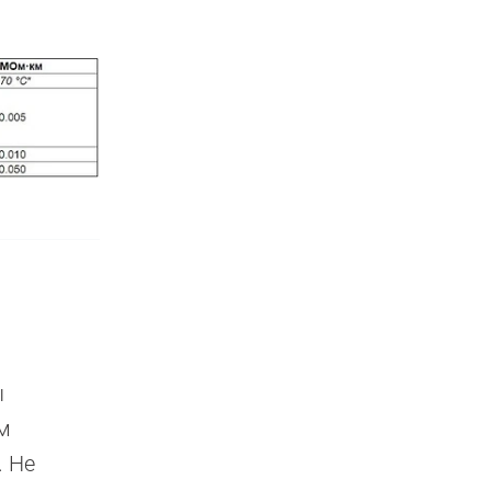
ы
ом
. Не