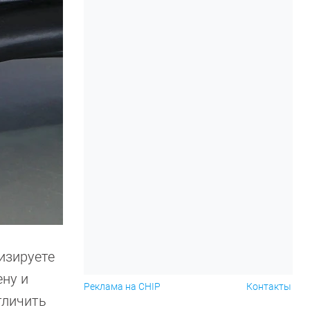
лизируете
ену и
Реклама на CHIP
Контакты
тличить