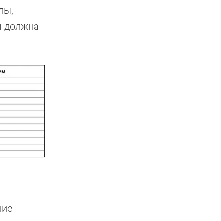
лы,
ы должна
ние