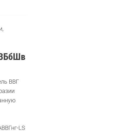
и,
АВБбШв
ель ВВГ
бразии
данную
АВВГнг-LS