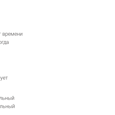
т времени
огда
вует
ельный
ельный