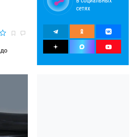
в социальных
сетях
 до